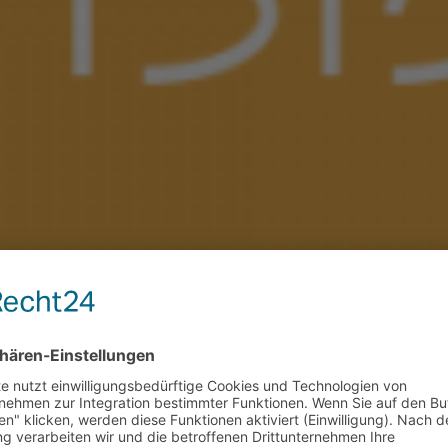
ign Das Unternehmen Viridis Technology ist im Investement Bereich t
Leistungen Logo-Design