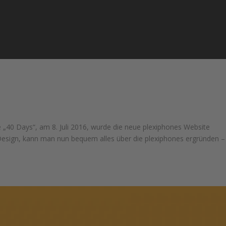
e „40 Days“, am 8. Juli 2016, wurde die neue plexiphones Website
sign, kann man nun bequem alles über die plexiphones ergründen – 