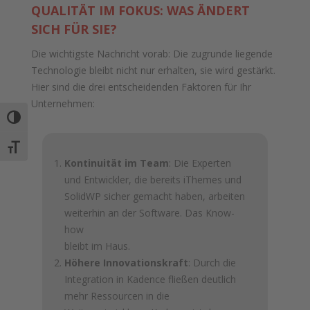
QUALITÄT IM FOKUS: WAS ÄNDERT
SICH FÜR SIE?
Die wichtigste Nachricht vorab: Die zugrunde liegende
Technologie bleibt nicht nur erhalten, sie wird gestärkt.
Hier sind die drei entscheidenden Faktoren für Ihr
Unternehmen:
Umschalten auf hohe Kontraste
Schrift vergrößern
Kontinuität im Team
: Die Experten
und Entwickler, die bereits iThemes und
SolidWP sicher gemacht haben, arbeiten
weiterhin an der Software. Das Know-
how
bleibt im Haus.
Höhere Innovationskraft
: Durch die
Integration in Kadence fließen deutlich
mehr Ressourcen in die