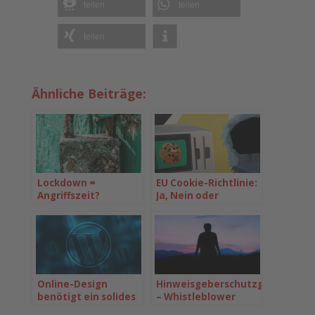
teilen
teilen
teilen
Ähnliche Beiträge:
Lockdown =
EU Cookie-Richtlinie:
Angriffszeit?
Ja, Nein oder
Vielleicht *Update*
Online-Design
Hinweisgeberschutzgesetz
benötigt ein solides
– Whistleblower
digitales Fundament
„Service“