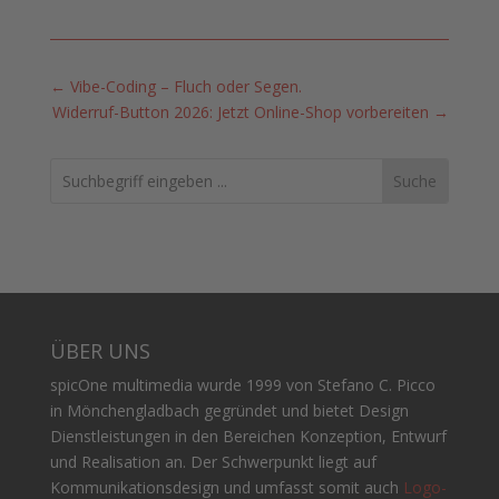
←
Vibe-Coding – Fluch oder Segen.
Widerruf-Button 2026: Jetzt Online-Shop vorbereiten
→
Search
ÜBER UNS
spicOne multimedia wurde 1999 von Stefano C. Picco
in Mönchengladbach gegründet und bietet Design
Dienstleistungen in den Bereichen Konzeption, Entwurf
und Realisation an. Der Schwerpunkt liegt auf
Kommunikationsdesign und umfasst somit auch
Logo-