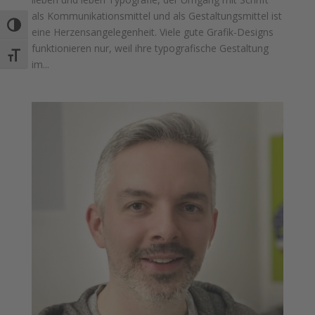
als Kommunikationsmittel und als Gestaltungsmittel ist
Umschalten auf hohe Kontraste
eine Herzensangelegenheit. Viele gute Grafik-Designs
funktionieren nur, weil ihre typografische Gestaltung
Schrift vergrößern
im...