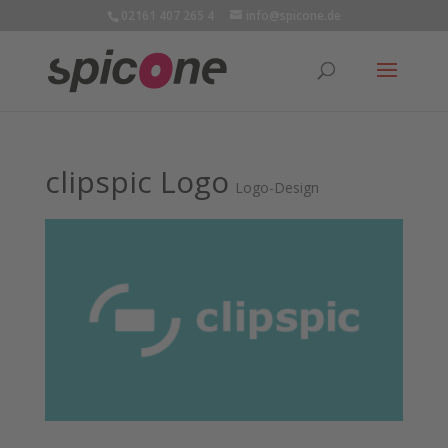
02161 407 265 4
info@spicone.de
clipspic Logo
Logo-Design