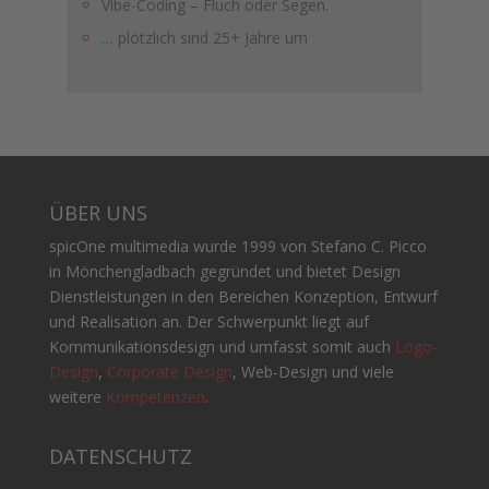
Vibe-Coding – Fluch oder Segen.
… plötzlich sind 25+ Jahre um
ÜBER UNS
spicOne multimedia wurde 1999 von Stefano C. Picco
in Mönchengladbach gegründet und bietet Design
Dienstleistungen in den Bereichen Konzeption, Entwurf
und Realisation an. Der Schwerpunkt liegt auf
Kommunikationsdesign und umfasst somit auch
Logo-
Design
,
Corporate Design
, Web-Design und viele
weitere
Kompetenzen
.
DATENSCHUTZ