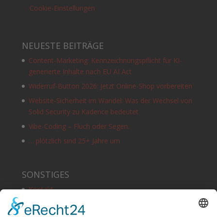
Cookie-Einstellungen
NEUESTE BEITRÄGE
Content-Marketing: Kennzeichnungspflicht für KI-
generierte Inhalte nach EU AI Act
Widerruf-Button 2026: Jetzt Online-Shop vorbereiten
Website-Sicherheit im Wandel: Was der Wechsel von
Solid Security zu Kadence bedeutet
Vibe-Coding – Fluch oder Segen.
… plötzlich sind 25+ Jahre um
SONSTIGES
Kontakt
Schlagworte