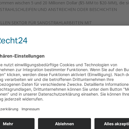
ommen wischen 5 und 20 Millionen Dollar ($5-MM to $20-MM), die s
D)STRAHLSCHLEIFEN UND ANSTREICHEN ODER BESCHICHTEN
STRIELLEN SEKTOR FÜR SANDSTRAHLARBEITEN MIT
BESCHICHTUNGSARBEITEN zu spezialisieren.