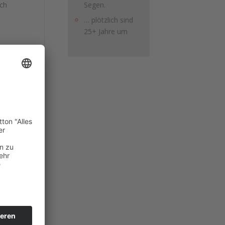
Segen.
ich
… plötzlich sind
25+ Jahre um