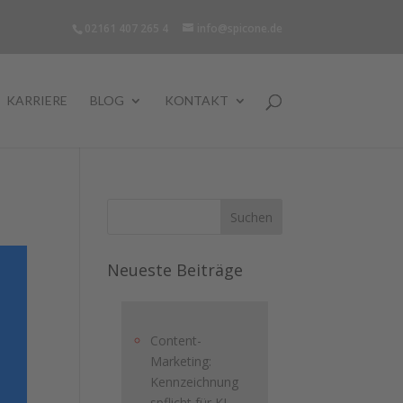
02161 407 265 4
info@spicone.de
KARRIERE
BLOG
KONTAKT
Neueste Beiträge
Content-
Marketing:
Kennzeichnung
spflicht für KI-