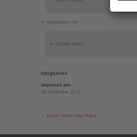
in Kooperation mit
OCEAN Media
Fähigkeiten
Gepostet am
30. Dezember 2013
←
Betcee Moon May Plakat