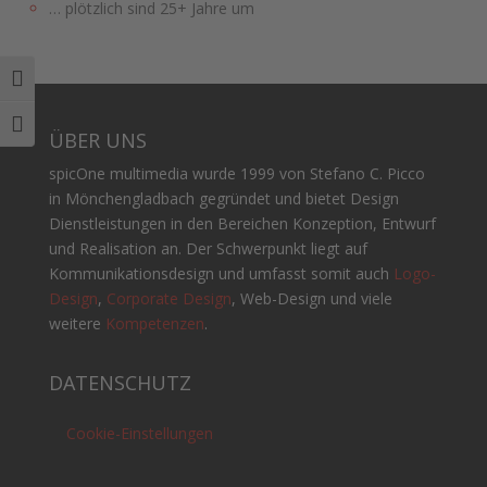
… plötzlich sind 25+ Jahre um
Umschalten auf hohe Kontraste
Schrift vergrößern
ÜBER UNS
spicOne multimedia wurde 1999 von Stefano C. Picco
in Mönchengladbach gegründet und bietet Design
Dienstleistungen in den Bereichen Konzeption, Entwurf
und Realisation an. Der Schwerpunkt liegt auf
Kommunikationsdesign und umfasst somit auch
Logo-
Design
,
Corporate Design
, Web-Design und viele
weitere
Kompetenzen
.
DATENSCHUTZ
Cookie-Einstellungen