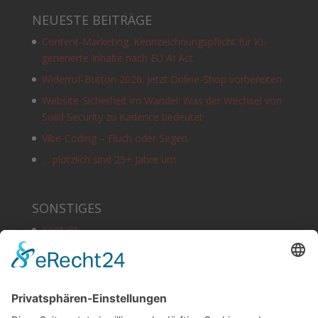
NEUESTE BEITRÄGE
Content-Marketing: Kennzeichnungspflicht für KI-
generierte Inhalte nach EU AI Act
Widerruf-Button 2026: Jetzt Online-Shop vorbereiten
Website-Sicherheit im Wandel: Was der Wechsel von
Solid Security zu Kadence bedeutet
Vibe-Coding – Fluch oder Segen.
… plötzlich sind 25+ Jahre um
SONSTIGES
Kontakt
Schlagworte
Impressum
Datenschutz
Copyright