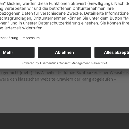
ann sich präsentieren *Update*
er nicht (mehr) das Allheilmittel für die Sichtbarkeit einer Website is
weile den klassischen Website-Crawlern der Rang abgelaufen –