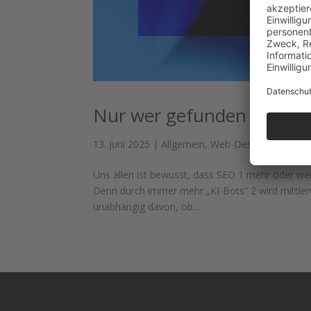
Nur wer gefunden wird, k
13. Juni 2025
|
Allgemein
,
Web-Design
Uns allen ist bewusst, dass SEO 1 mehr oder wenig
Denn durch immer mehr „KI-Bots“ 2 wird mittler
unabhängig davon, ob...