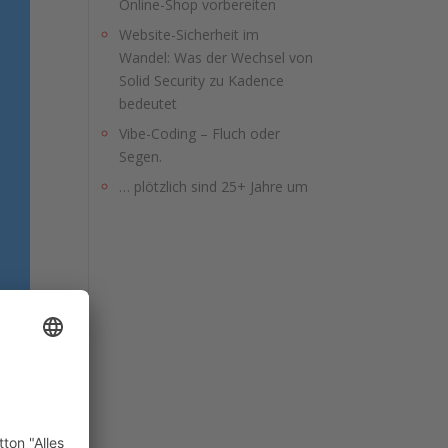
Online-Shop vorbereiten
Website-Sicherheit im
Wandel: Was der Wechsel von
Solid Security zu Kadence
bedeutet
Vibe-Coding – Fluch oder
Segen.
… plötzlich sind 25+ Jahre um