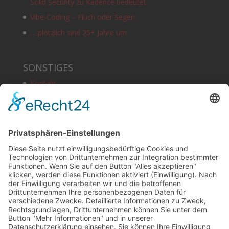
Solid Security zu Kadence bedeutet
Vibe-Coding – Fluch oder Segen.
… plötzlich sind 25+ Jahre um
SONSTIGES
Kontakt
Schlagworte
Impressum
Datenschutz
Copyright
HOSTING