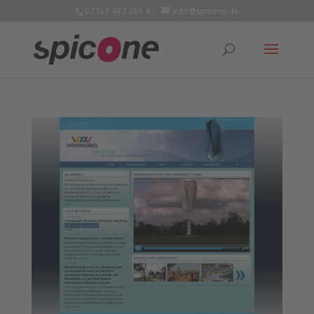
02161 407 265 4
info@spicone.de