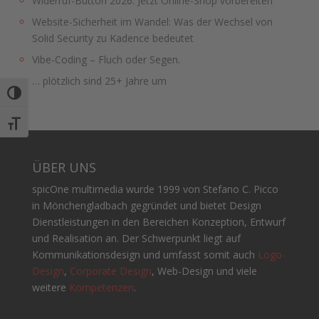
Widerruf-Button 2026: Jetzt Online-Shop vorbereiten
Website-Sicherheit im Wandel: Was der Wechsel von
Solid Security zu Kadence bedeutet
Vibe-Coding – Fluch oder Segen.
… plötzlich sind 25+ Jahre um
Umschalten auf hohe Kontraste
Schrift vergrößern
ÜBER UNS
spicOne multimedia wurde 1999 von Stefano C. Picco
in Mönchengladbach gegründet und bietet Design
Dienstleistungen in den Bereichen Konzeption, Entwurf
und Realisation an. Der Schwerpunkt liegt auf
Kommunikationsdesign und umfasst somit auch
Logo-
Design
,
Corporate Design
, Web-Design und viele
weitere
Kompetenzen
.