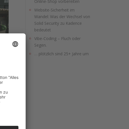
Online-Shop vorbereiten
Website-Sicherheit im
Wandel: Was der Wechsel von
Solid Security zu Kadence
bedeutet
Vibe-Coding – Fluch oder
Segen.
… plötzlich sind 25+ Jahre um
n