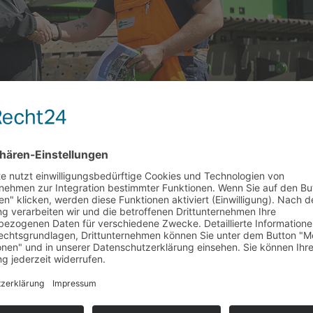
– Raupenkran Branding
anschaffung der united offshore services, ein doch sehr gewaltiger
timedia entwickelte Logo erhalten. Das ist wohl das erste Raupenkra