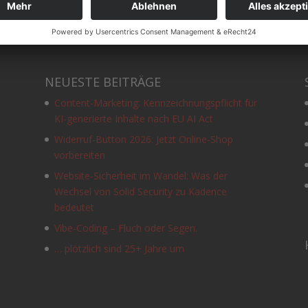
NEUESTE BEITRÄGE
Content-Marketing: Kennzeichnungspflicht für
KI-generierte Inhalte nach EU AI Act
Widerruf-Button 2026: Jetzt Online-Shop
vorbereiten
Website-Sicherheit im Wandel: Was der
Wechsel von Solid Security zu Kadence
e
bedeutet
Vibe-Coding – Fluch oder Segen.
… plötzlich sind 25+ Jahre um