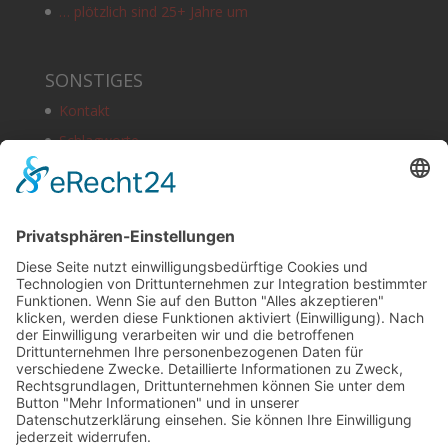
… plötzlich sind 25+ Jahre um
SONSTIGES
Kontakt
Schlagworte
Impressum
Datenschutz
Copyright
HOSTING