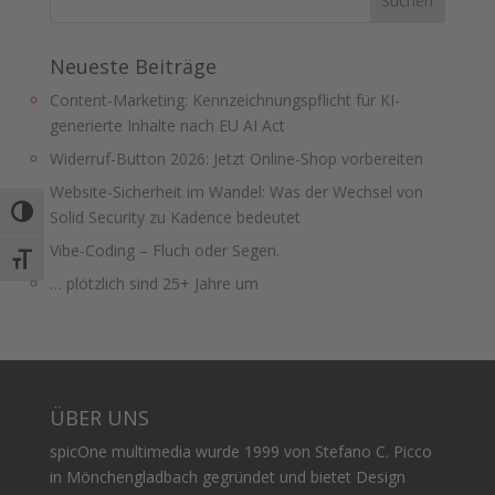
Neueste Beiträge
Content-Marketing: Kennzeichnungspflicht für KI-
generierte Inhalte nach EU AI Act
Widerruf-Button 2026: Jetzt Online-Shop vorbereiten
Website-Sicherheit im Wandel: Was der Wechsel von
Umschalten auf hohe Kontraste
Solid Security zu Kadence bedeutet
Vibe-Coding – Fluch oder Segen.
Schrift vergrößern
… plötzlich sind 25+ Jahre um
ÜBER UNS
spicOne multimedia wurde 1999 von Stefano C. Picco
in Mönchengladbach gegründet und bietet Design