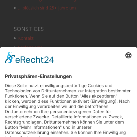
… plötzlich sind 25+ Jahre um
SONSTIGES
Kontakt
Schlagworte
Impressum
Datenschutz
Copyright
HOSTING