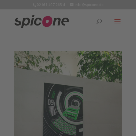
02161 407 265 4
info@spicone.de