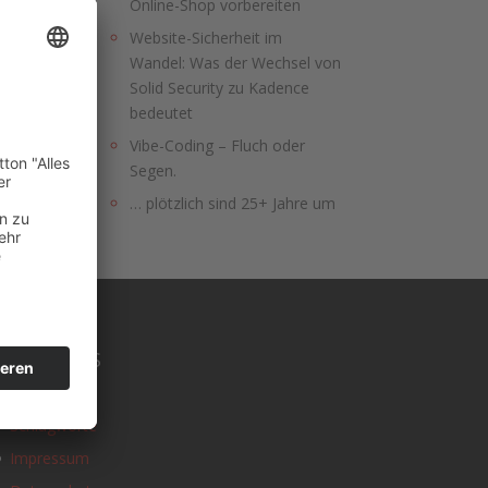
Online-Shop vorbereiten
Website-Sicherheit im
Wandel: Was der Wechsel von
Solid Security zu Kadence
bedeutet
Vibe-Coding – Fluch oder
Segen.
… plötzlich sind 25+ Jahre um
SONSTIGES
Kontakt
Schlagworte
Impressum