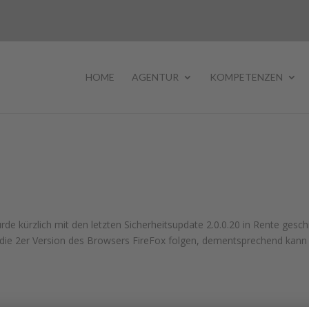
HOME
AGENTUR
KOMPETENZEN
de kürzlich mit den letzten Sicherheitsupdate 2.0.0.20 in Rente geschi
 die 2er Version des Browsers FireFox folgen, dementsprechend kann