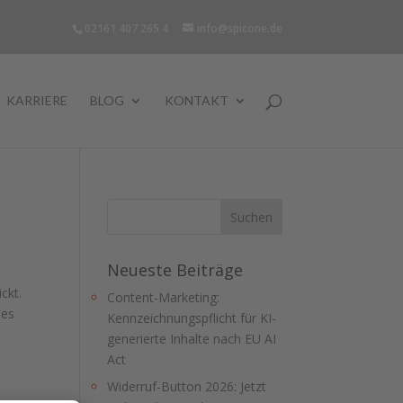
02161 407 265 4
info@spicone.de
KARRIERE
BLOG
KONTAKT
Neueste Beiträge
ckt.
Content-Marketing:
 es
Kennzeichnungspflicht für KI-
generierte Inhalte nach EU AI
Act
Widerruf-Button 2026: Jetzt