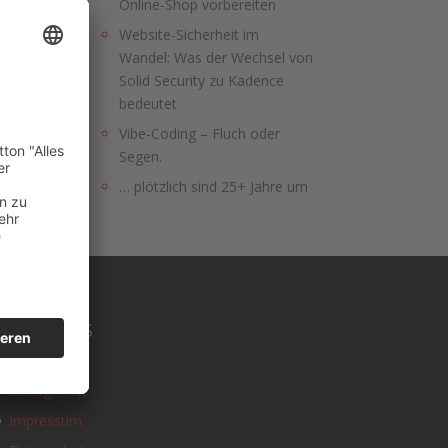
Online-Shop vorbereiten
Website-Sicherheit im
Wandel: Was der Wechsel von
Solid Security zu Kadence
bedeutet
Vibe-Coding – Fluch oder
Segen.
… plötzlich sind 25+ Jahre um
SONSTIGES
Kontakt
Schlagworte
Impressum