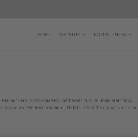
HOME
AGENTUR
KOMPETENZEN
Mal auf dem Multimediatreff, der bereits zum 28. Male statt fand,
ranstaltung war Webtechnologien – HTML5, CSS3 & Co und somit scho