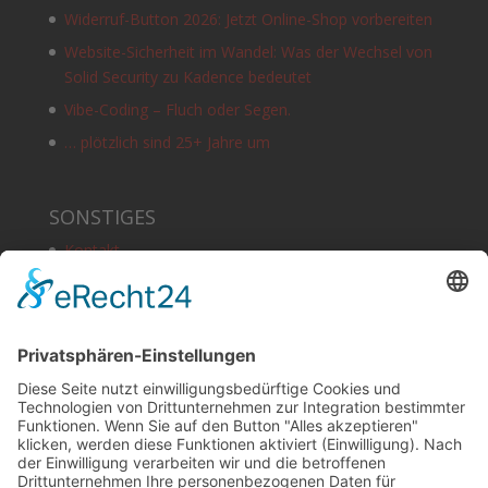
Widerruf-Button 2026: Jetzt Online-Shop vorbereiten
Website-Sicherheit im Wandel: Was der Wechsel von
Solid Security zu Kadence bedeutet
Vibe-Coding – Fluch oder Segen.
… plötzlich sind 25+ Jahre um
SONSTIGES
Kontakt
Schlagworte
Impressum
Datenschutz
Copyright
HOSTING