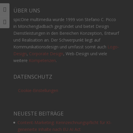
ÜBER UNS
Umschalten auf hohe Kontraste
spicOne multimedia wurde 1999 von Stefano C. Picco
Schrift vergrößern
in Mönchengladbach gegründet und bietet Design
Dienstleistungen in den Bereichen Konzeption, Entwurf
und Realisation an. Der Schwerpunkt liegt auf
Kommunikationsdesign und umfasst somit auch
Logo-
Design
,
Corporate Design
, Web-Design und viele
weitere
Kompetenzen
.
DATENSCHUTZ
Cookie-Einstellungen
NEUESTE BEITRÄGE
Content-Marketing: Kennzeichnungspflicht für KI-
generierte Inhalte nach EU AI Act