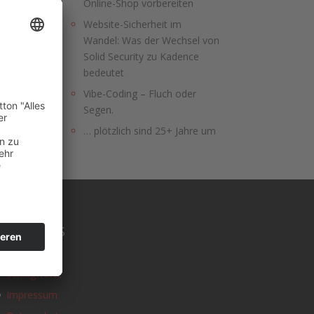
Online-Shop vorbereiten
Website-Sicherheit im
Wandel: Was der Wechsel von
Solid Security zu Kadence
bedeutet
Vibe-Coding – Fluch oder
Segen.
… plötzlich sind 25+ Jahre um
SONSTIGES
Kontakt
Schlagworte
Impressum