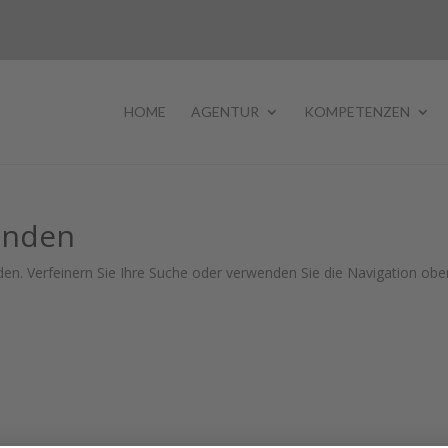
HOME
AGENTUR
KOMPETENZEN
unden
en. Verfeinern Sie Ihre Suche oder verwenden Sie die Navigation obe