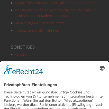
Widerruf-Button 2026: Jetzt Online-Shop vorbereiten
Website-Sicherheit im Wandel: Was der Wechsel von
Solid Security zu Kadence bedeutet
Vibe-Coding – Fluch oder Segen.
… plötzlich sind 25+ Jahre um
SONSTIGES
Kontakt
Schlagworte
Impressum
Datenschutz
Copyright
HOSTING