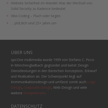
Website-Sicherheit im Wandel: Was der Wechsel von
Solid Security zu Kadence bedeutet
Vibe-Coding – Fluch oder Segen.
… plötzlich sind 25+ Jahre um
ÜBER UNS
spicOne multimedia wurde 1999 von Stefano C. Picco
in Mönchengladbach gegründet und bietet Design
Dienstleistungen in den Bereichen Konzeption, Entwurf
und Realisation an. Der Schwerpunkt liegt auf
Kommunikationsdesign und umfasst somit auch
Logo-
Design
,
Corporate Design
, Web-Design und viele
weitere
Kompetenzen
.
DATENSCHUTZ