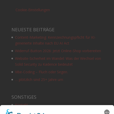
Cookie-Einstellungen
NEUESTE BEITRÄGE
Content-Marketing: Kennzeichnungspflicht für KI-
generierte Inhalte nach EU AI Act
Widerruf-Button 2026: Jetzt Online-Shop vorbereiten
Website-Sicherheit im Wandel: Was der Wechsel von
Solid Security zu Kadence bedeutet
Vibe-Coding – Fluch oder Segen.
… plötzlich sind 25+ Jahre um
SONSTIGES
Kontakt
Schlagworte