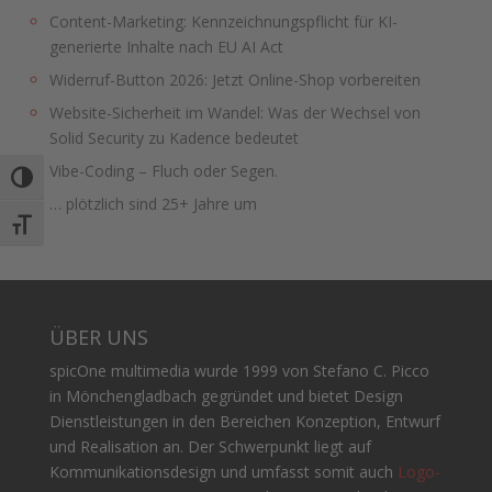
Content-Marketing: Kennzeichnungspflicht für KI-
generierte Inhalte nach EU AI Act
Widerruf-Button 2026: Jetzt Online-Shop vorbereiten
Website-Sicherheit im Wandel: Was der Wechsel von
Solid Security zu Kadence bedeutet
Vibe-Coding – Fluch oder Segen.
Umschalten auf hohe Kontraste
… plötzlich sind 25+ Jahre um
Schrift vergrößern
ÜBER UNS
spicOne multimedia wurde 1999 von Stefano C. Picco
in Mönchengladbach gegründet und bietet Design
Dienstleistungen in den Bereichen Konzeption, Entwurf
und Realisation an. Der Schwerpunkt liegt auf
Kommunikationsdesign und umfasst somit auch
Logo-