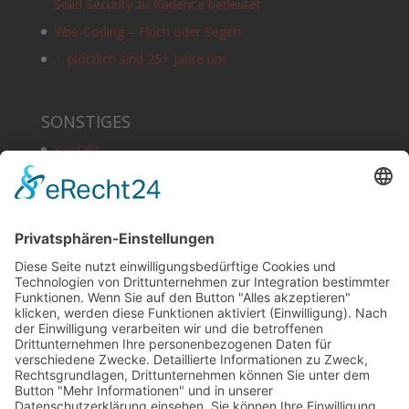
Solid Security zu Kadence bedeutet
Vibe-Coding – Fluch oder Segen.
… plötzlich sind 25+ Jahre um
SONSTIGES
Kontakt
Schlagworte
Impressum
Datenschutz
Copyright
HOSTING