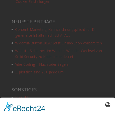
Cookie-Einstellungen
NEUESTE BEITRÄGE
Content-Marketing: Kennzeichnungspflicht für KI-
generierte Inhalte nach EU AI Act
Widerruf-Button 2026: Jetzt Online-Shop vorbereiten
Website-Sicherheit im Wandel: Was der Wechsel von
Solid Security zu Kadence bedeutet
Vibe-Coding – Fluch oder Segen.
… plötzlich sind 25+ Jahre um
SONSTIGES
Kontakt
Schlagworte
Impressum