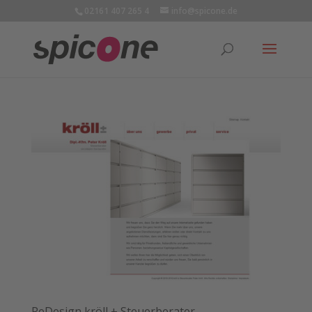
02161 407 265 4
info@spicone.de
ReDesign kröll ± Steuerberater