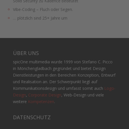
Solid Security zu Kadence bedeutet
Vibe-Coding – Fluch oder Segen.
… plötzlich sind 25+ Jahre um
ÜBER UNS
spicOne multimedia wurde 1999 von Stefano C. Picco
in Mönchengladbach gegründet und bietet Design
Dienstleistungen in den Bereichen Konzeption, Entwurf
und Realisation an. Der Schwerpunkt liegt auf
Kommunikationsdesign und umfasst somit auch
Logo-
Design
,
Corporate Design
, Web-Design und viele
weitere
Kompetenzen
.
DATENSCHUTZ