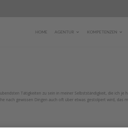
HOME
AGENTUR
KOMPETENZEN
aubendsten Tätigkeiten zu sein in meiner Selbstständigkeit, die ich je h
e nach gewissen Dingen auch oft über etwas gestolpert wird, das 