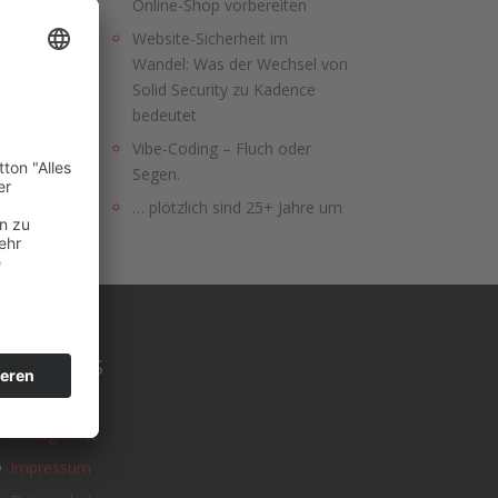
Online-Shop vorbereiten
Website-Sicherheit im
Wandel: Was der Wechsel von
Solid Security zu Kadence
bedeutet
Vibe-Coding – Fluch oder
Segen.
… plötzlich sind 25+ Jahre um
SONSTIGES
Kontakt
Schlagworte
Impressum