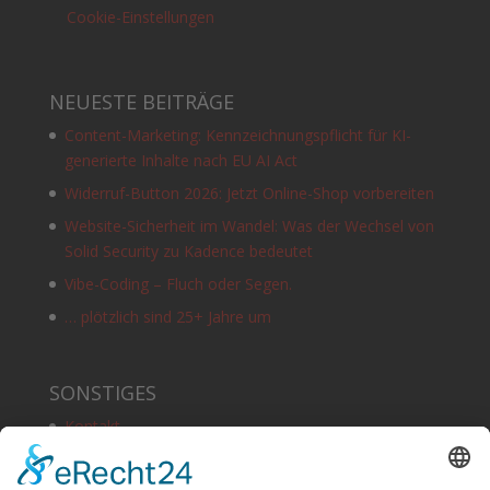
Cookie-Einstellungen
NEUESTE BEITRÄGE
Content-Marketing: Kennzeichnungspflicht für KI-
generierte Inhalte nach EU AI Act
Widerruf-Button 2026: Jetzt Online-Shop vorbereiten
Website-Sicherheit im Wandel: Was der Wechsel von
Solid Security zu Kadence bedeutet
Vibe-Coding – Fluch oder Segen.
… plötzlich sind 25+ Jahre um
SONSTIGES
Kontakt
Schlagworte