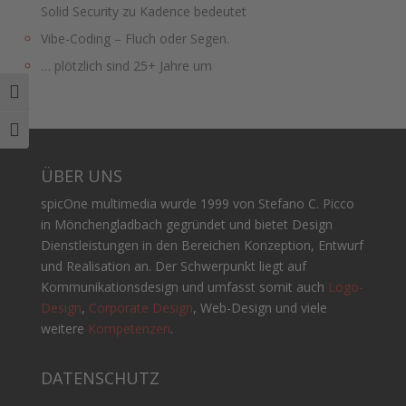
Solid Security zu Kadence bedeutet
Vibe-Coding – Fluch oder Segen.
… plötzlich sind 25+ Jahre um
Umschalten auf hohe Kontraste
Schrift vergrößern
ÜBER UNS
spicOne multimedia wurde 1999 von Stefano C. Picco
in Mönchengladbach gegründet und bietet Design
Dienstleistungen in den Bereichen Konzeption, Entwurf
und Realisation an. Der Schwerpunkt liegt auf
Kommunikationsdesign und umfasst somit auch
Logo-
Design
,
Corporate Design
, Web-Design und viele
weitere
Kompetenzen
.
DATENSCHUTZ