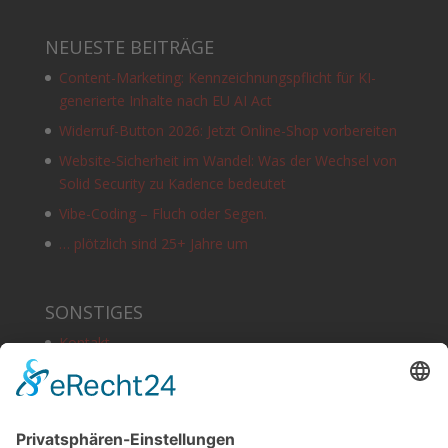
NEUESTE BEITRÄGE
Content-Marketing: Kennzeichnungspflicht für KI-
generierte Inhalte nach EU AI Act
Widerruf-Button 2026: Jetzt Online-Shop vorbereiten
Website-Sicherheit im Wandel: Was der Wechsel von
Solid Security zu Kadence bedeutet
Vibe-Coding – Fluch oder Segen.
… plötzlich sind 25+ Jahre um
SONSTIGES
Kontakt
Schlagworte
Impressum
Datenschutz