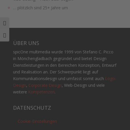
… plötzlich sind 25+ Jahre um
Umschalten auf hohe Kontraste
Schrift vergrößern
ÜBER UNS
spicOne multimedia wurde 1999 von Stefano C. Picco
in Mönchengladbach gegründet und bietet Design
Dienstleistungen in den Bereichen Konzeption, Entwurf
und Realisation an. Der Schwerpunkt liegt auf
Kommunikationsdesign und umfasst somit auch
Logo-
Design
,
Corporate Design
, Web-Design und viele
weitere
Kompetenzen
.
DATENSCHUTZ
Cookie-Einstellungen