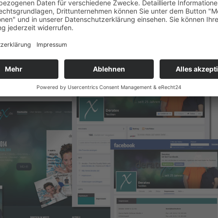
lisierter Werbung an. Entweder Bezahl-Abo für eine werbefreie Nutzun