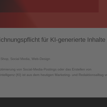
hnungspflicht für KI-generierte Inhalte
-Shop
,
Social Media
,
Web-Design
ptimierung von Social-Media-Postings oder das Erstellen von
Intelligenz (KI) ist aus dem heutigen Marketing- und Redaktionsalltag 