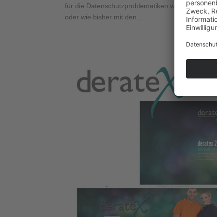
für die Datenschutzproblematiken wegen persona
oder wie bisher mit den...