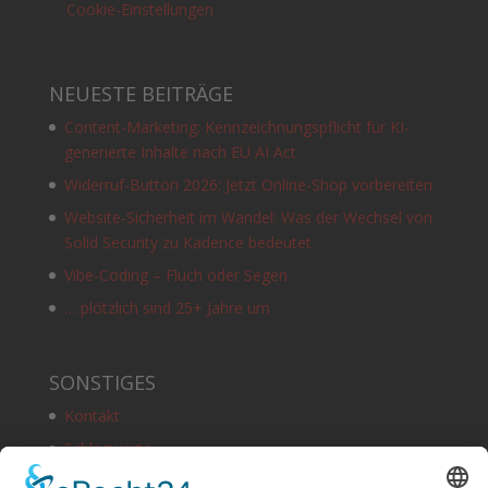
Cookie-Einstellungen
NEUESTE BEITRÄGE
Content-Marketing: Kennzeichnungspflicht für KI-
generierte Inhalte nach EU AI Act
Widerruf-Button 2026: Jetzt Online-Shop vorbereiten
Website-Sicherheit im Wandel: Was der Wechsel von
Solid Security zu Kadence bedeutet
Vibe-Coding – Fluch oder Segen.
… plötzlich sind 25+ Jahre um
SONSTIGES
Kontakt
Schlagworte
Impressum