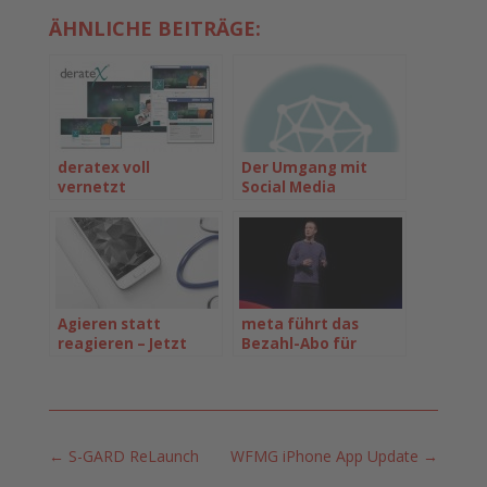
ÄHNLICHE BEITRÄGE:
deratex voll
Der Umgang mit
vernetzt
Social Media
Agieren statt
meta führt das
reagieren – Jetzt
Bezahl-Abo für
Websites & Social
Facebook und
media aufräumen
Instagram ein
←
S-GARD ReLaunch
WFMG iPhone App Update
→