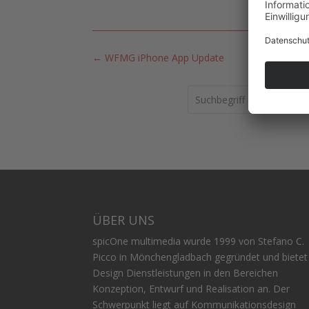
←
WFMG iPhone App Update
Search
ÜBER UNS
spicOne multimedia wurde 1999 von Stefano C.
Picco in Mönchengladbach gegründet und bietet
Design Dienstleistungen in den Bereichen
Konzeption, Entwurf und Realisation an. Der
Schwerpunkt liegt auf Kommunikationsdesign