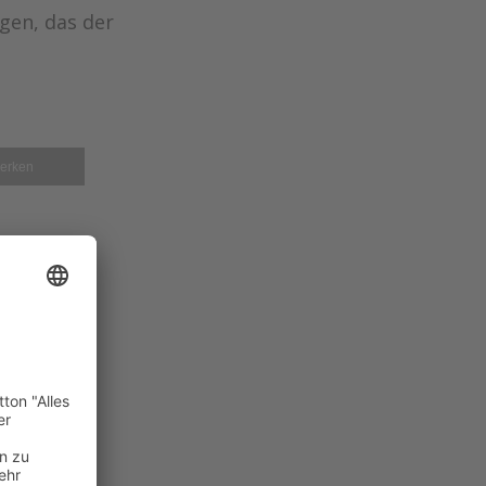
gen, das der
erken