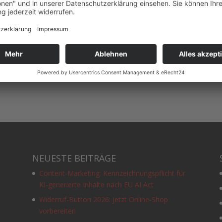
Center
Websites & Social
media
aufräumen
NEUESTE BEITRÄGE
Content-Marketing: Kennzeichnungspflicht für
KI-generierte Inhalte nach EU AI Act
Widerruf-Button 2026: Jetzt Online-Shop
vorbereiten