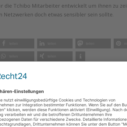
r die Tchibo Mitarbeiter entwickelt um ihnen zu zei
 Netzwerken doch etwas sensibler sein sollte.
teilen
teilen
teilen
m
teilen
teilen
E:
Social Media für
Agieren statt
nachtaktiv
das Comet Cine
reagieren – Jetzt
online