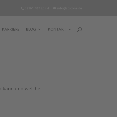
02161 407 265 4
info@spicone.de
KARRIERE
BLOG
KONTAKT
n kann und welche