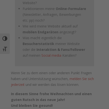
Website?
Funktionieren meine
Online-Formulare
(Newsletter, Anfragen, Bewerbungen
etc. pp) noch?
Wie wird meine Website aktuell auf
mobilen Endgeräten
angezeigt?
Was macht eigentlich die
Umschalten auf hohe Kontraste
Besucherstatistik
meiner Website
Schrift vergrößern
oder die
Interaktion & Fans/Follower
auf meinen
Social media
Kanälen?
Wenn Sie zu dem einen oder anderen Punkt Fragen
haben und Unterstützung wünschen,
melden Sie sich
jederzeit
und wir werden das lösen können.
In diesem Sinne frohe Weihnachten und einen
guten Rutsch in das neue Jahr!
Und bleiben Sie gesund!