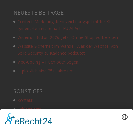
NEUESTE BEITRÄGE
Content-Marketing: Kennzeichnungspflicht für KI-
generierte Inhalte nach EU AI Act
Widerruf-Button 2026: Jetzt Online-Shop vorbereiten
Website-Sicherheit im Wandel: Was der Wechsel von
Solid Security zu Kadence bedeutet
Vibe-Coding – Fluch oder Segen.
… plötzlich sind 25+ Jahre um
SONSTIGES
Kontakt
Schlagworte
Impressum
Datenschutz