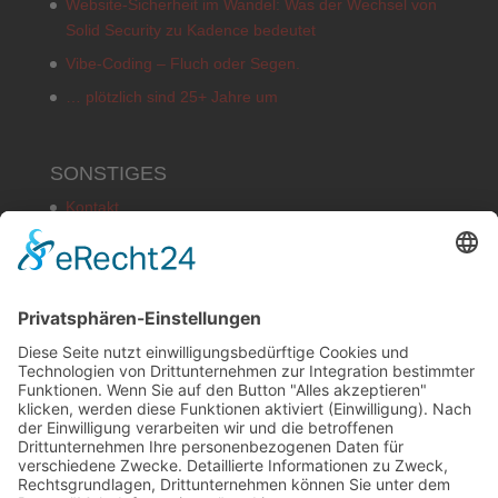
Website-Sicherheit im Wandel: Was der Wechsel von
Solid Security zu Kadence bedeutet
Vibe-Coding – Fluch oder Segen.
… plötzlich sind 25+ Jahre um
SONSTIGES
Kontakt
Schlagworte
Impressum
Datenschutz
Copyright
HOSTING