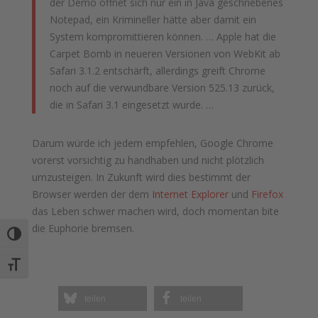
der Demo öffnet sich nur ein in Java geschriebenes
Notepad, ein Krimineller hätte aber damit ein
System kompromittieren können. … Apple hat die
Carpet Bomb in neueren Versionen von WebKit ab
Safari 3.1.2 entschärft, allerdings greift Chrome
noch auf die verwundbare Version 525.13 zurück,
die in Safari 3.1 eingesetzt wurde. …
Darum würde ich jedem empfehlen, Google Chrome
vorerst vorsichtig zu handhaben und nicht plötzlich
umzusteigen. In Zukunft wird dies bestimmt der
Browser werden der dem
Internet Explorer
und
Firefox
das Leben schwer machen wird, doch momentan bite
die Euphorie bremsen.
Umschalten auf hohe Kontraste
Schrift vergrößern
teilen
teilen