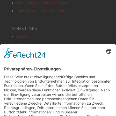
Vibe-Coding – Fluch oder Segen.
… plötzlich sind 25+ Jahre um
SONSTIGES
Kontakt
Schlagworte
Impressum
Datenschutz
Copyright
HOSTING