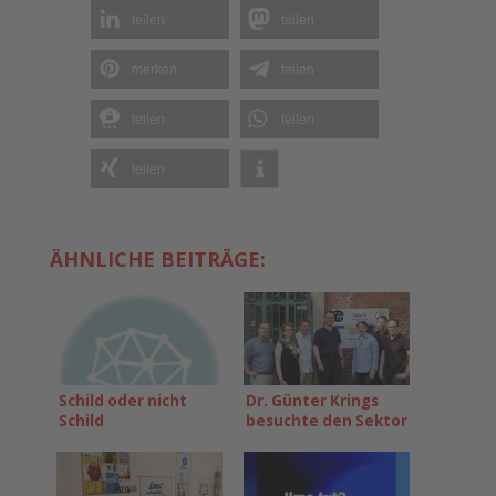
teilen
teilen
merken
teilen
teilen
teilen
teilen
ÄHNLICHE BEITRÄGE:
Schild oder nicht
Dr. Günter Krings
Schild
besuchte den Sektor
M