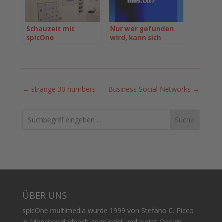
Schauzeit mit
Nur wer gefunden
spicOne
wird, kann sich
präsentieren
*Update*
←
strange 30 numbers
Business Social Networks
→
Search
ÜBER UNS
spicOne multimedia wurde 1999 von Stefano C. Picco
in Mönchengladbach gegründet und bietet Design