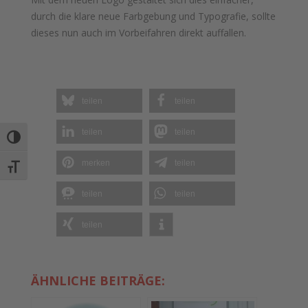
durch die klare neue Farbgebung und Typografie, sollte
dieses nun auch im Vorbeifahren direkt auffallen.
teilen
teilen
teilen
teilen
Umschalten auf hohe Kontraste
merken
teilen
Schrift vergrößern
teilen
teilen
teilen
ÄHNLICHE BEITRÄGE: