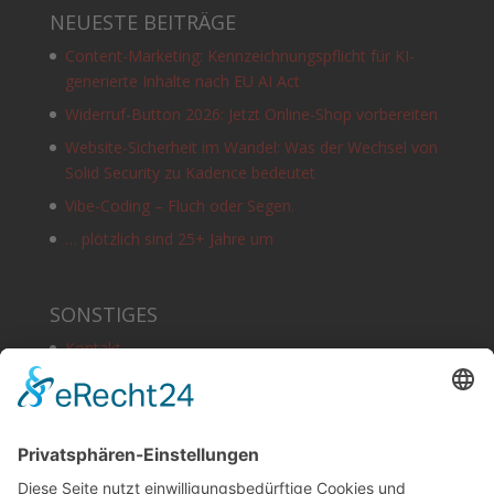
NEUESTE BEITRÄGE
Content-Marketing: Kennzeichnungspflicht für KI-
generierte Inhalte nach EU AI Act
Widerruf-Button 2026: Jetzt Online-Shop vorbereiten
Website-Sicherheit im Wandel: Was der Wechsel von
Solid Security zu Kadence bedeutet
Vibe-Coding – Fluch oder Segen.
… plötzlich sind 25+ Jahre um
SONSTIGES
Kontakt
Schlagworte
Impressum
Datenschutz
Copyright