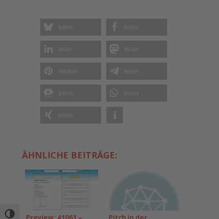
teilen
teilen
teilen
teilen
merken
teilen
teilen
teilen
teilen
ÄHNLICHE BEITRÄGE:
Umschalten auf hohe Kontraste
Preview: 41061 –
Pitch in der