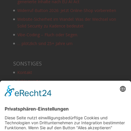
generierte Inhalte nach EU AI Act
Widerruf-Button 2026: Jetzt Online-Shop vorbereiten
Website-Sicherheit im Wandel: Was der Wechsel von
Solid Security zu Kadence bedeutet
Vibe-Coding – Fluch oder Segen.
… plötzlich sind 25+ Jahre um
SONSTIGES
Kontakt
Schlagworte
Impressum
Datenschutz
Copyright
HOSTING