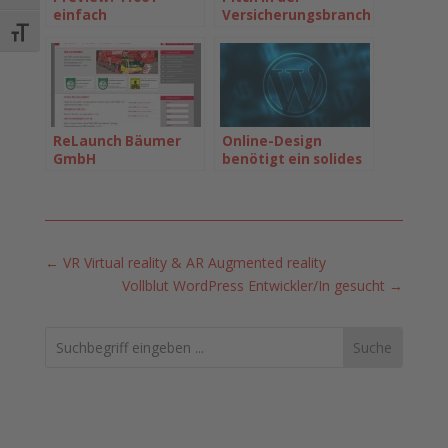
einfach
Versicherungsbranche
mönchengladbach
gewonnen
Schrift vergrößern
ReLaunch Bäumer
Online-Design
GmbH
benötigt ein solides
digitales Fundament
←
VR Virtual reality & AR Augmented reality
Vollblut WordPress Entwickler/In gesucht
→
Search