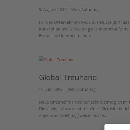
9. August 2010
|
Web-Authoring
Für das Unternehmen MWS aus Düsseldorf, das si
Konzeption und Gestaltung des Internetauftritts r
Fokus des Unternehmens zu...
Global Treuhand
10. Juni 2009
|
Web-Authoring
Neue Unternehmen sollten schnellstmöglich im I
Diese wird sich vorerst mit einer Microsite im
Angebote beziehungsweise Inhalte...