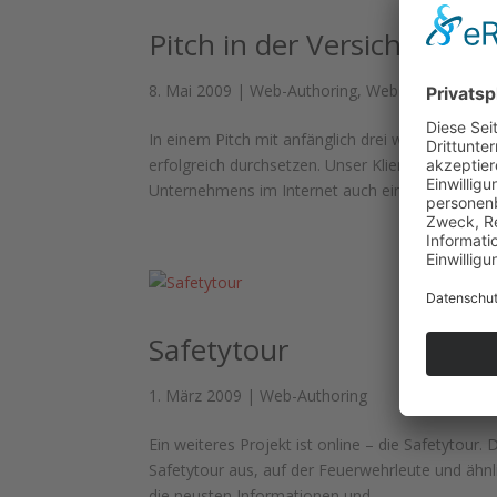
Pitch in der Versicherun
8. Mai 2009
|
Web-Authoring
,
Web-Design
In einem Pitch mit anfänglich drei weiteren re
erfolgreich durchsetzen. Unser Klient aus der V
Unternehmens im Internet auch eine individuelle.
Safetytour
1. März 2009
|
Web-Authoring
Ein weiteres Projekt ist online – die Safetytou
Safetytour aus, auf der Feuerwehrleute und ähn
die neusten Informationen und...