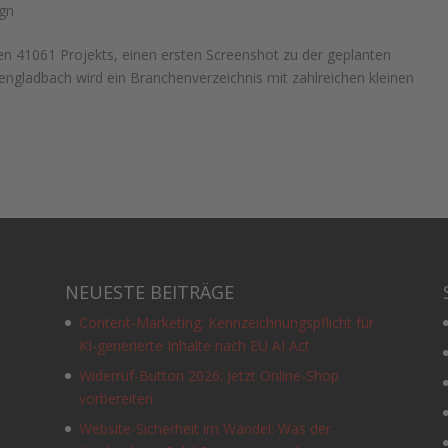
gn
n 41061 Projekts, einen ersten Screenshot zu der geplanten
engladbach wird ein Branchenverzeichnis mit zahlreichen kleinen
NEUESTE BEITRÄGE
Content-Marketing: Kennzeichnungspflicht für
KI-generierte Inhalte nach EU AI Act
Widerruf-Button 2026: Jetzt Online-Shop
vorbereiten
Website-Sicherheit im Wandel: Was der