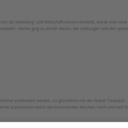
ch als Marketing- und Wirtschaftsservice versteht, wurde eine neue
ealisiert. Hierbei ging es primär darum, die Leistungen und den spezie
nternet positioniert werden, so geschehen mit der Global Treuhand.
 Internet präsentieren und in den kommenden Wochen, nach und nach i