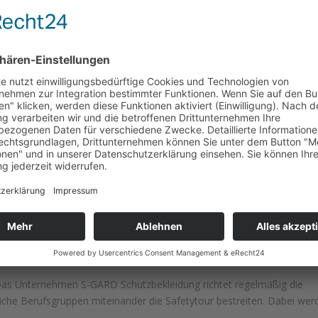
gsbranche gewonnen
gionalen Agenturen konnten wir uns zusammen mit der Firma URFELS.
ersicherungsbranche wird neben einen neuem Auftritt seines
..
r. Das Unternehmen S-GARD Schutzbekleidung richtet regelmäßig die
liche Berufsgruppen miteinander die Safetytour bestreiten. Dabei wer