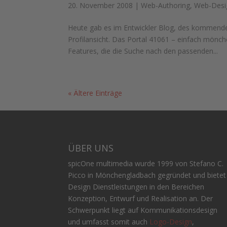
20. November 2008
|
Web-Authoring
,
Web-Desi
Heute gab es im Entwickler Blog, des kommende
Profilansicht. Das Portal 41061 – einfach mönch
Features, die die Suche nach den passenden...
« Ältere Einträge
ÜBER UNS
spicOne multimedia wurde 1999 von Stefano C.
Picco in Mönchengladbach gegründet und bietet
Design Dienstleistungen in den Bereichen
Konzeption, Entwurf und Realisation an. Der
Schwerpunkt liegt auf Kommunikationsdesign
und umfasst somit auch
Logo-Design
,