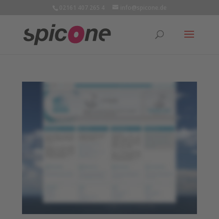
02161 407 265 4
info@spicone.de