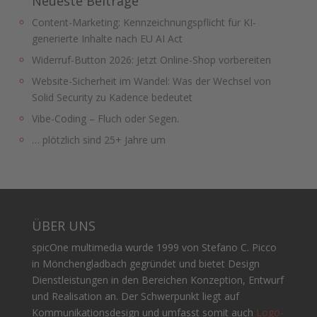
Neueste Beiträge
Content-Marketing: Kennzeichnungspflicht für KI-
generierte Inhalte nach EU AI Act
Widerruf-Button 2026: Jetzt Online-Shop vorbereiten
Website-Sicherheit im Wandel: Was der Wechsel von
Solid Security zu Kadence bedeutet
Vibe-Coding – Fluch oder Segen.
… plötzlich sind 25+ Jahre um
ÜBER UNS
spicOne multimedia wurde 1999 von Stefano C. Picco
in Mönchengladbach gegründet und bietet Design
Dienstleistungen in den Bereichen Konzeption, Entwurf
und Realisation an. Der Schwerpunkt liegt auf
Kommunikationsdesign und umfasst somit auch
Logo-