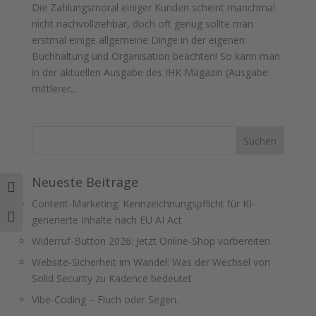
Die Zahlungsmoral einiger Kunden scheint manchmal
nicht nachvollziehbar, doch oft genug sollte man
erstmal einige allgemeine Dinge in der eigenen
Buchhaltung und Organisation beachten! So kann man
in der aktuellen Ausgabe des IHK Magazin (Ausgabe
mittlerer...
Neueste Beiträge
Umschalten auf hohe Kontraste
Content-Marketing: Kennzeichnungspflicht für KI-
Schrift vergrößern
generierte Inhalte nach EU AI Act
Widerruf-Button 2026: Jetzt Online-Shop vorbereiten
Website-Sicherheit im Wandel: Was der Wechsel von
Solid Security zu Kadence bedeutet
Vibe-Coding – Fluch oder Segen.