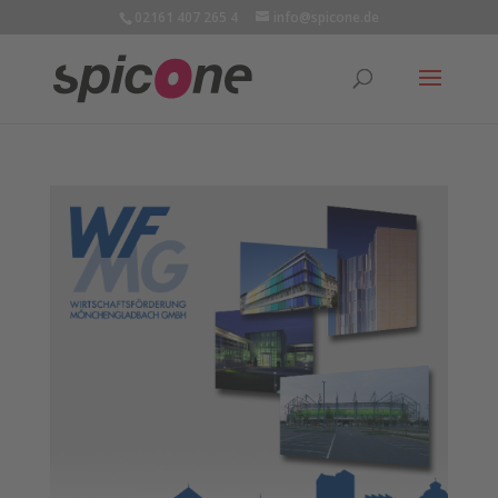
02161 407 265 4
info@spicone.de