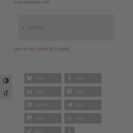
in Kooperation mit
URFELS.
Dies ist ein
Sektor M
Projekt!
teilen
teilen
Umschalten auf hohe Kontraste
teilen
teilen
Schrift vergrößern
merken
teilen
teilen
teilen
teilen