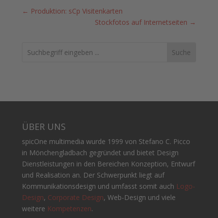
←
Produktion: sCp Visitenkarten
Stockfotos auf Internetseiten
→
Search
ÜBER UNS
spicOne multimedia wurde 1999 von Stefano C. Picco
in Mönchengladbach gegründet und bietet Design
Dienstleistungen in den Bereichen Konzeption, Entwurf
und Realisation an. Der Schwerpunkt liegt auf
Kommunikationsdesign und umfasst somit auch
Logo-
Design
,
Corporate Design
, Web-Design und viele
weitere
Kompetenzen
.