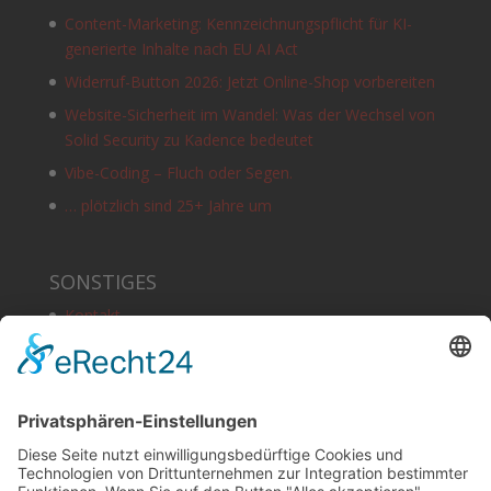
Content-Marketing: Kennzeichnungspflicht für KI-
generierte Inhalte nach EU AI Act
Widerruf-Button 2026: Jetzt Online-Shop vorbereiten
Website-Sicherheit im Wandel: Was der Wechsel von
Solid Security zu Kadence bedeutet
Vibe-Coding – Fluch oder Segen.
… plötzlich sind 25+ Jahre um
SONSTIGES
Kontakt
Schlagworte
Impressum
Datenschutz
Copyright