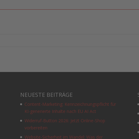
eine weitere
analog bis
Chance
digital.
NEUESTE BEITRÄGE
Content-Marketing: Kennzeichnungspflicht für
KI-generierte Inhalte nach EU AI Act
Widerruf-Button 2026: Jetzt Online-Shop
vorbereiten
Website-Sicherheit im Wandel: Was der