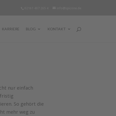
02161 407 265 4
info@spicone.de
KARRIERE
BLOG
KONTAKT
cht nur einfach
ristig
eren. So gehört die
icht mehr weg zu