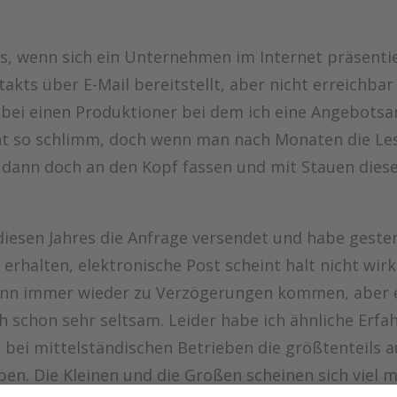
us, wenn sich ein Unternehmen im Internet präsenti
akts über E-Mail bereitstellt, aber nicht erreichbar
es bei einen Produktioner bei dem ich eine Angebot
cht so schlimm, doch wenn man nach Monaten die L
r dann doch an den Kopf fassen und mit Stauen dies
 diesen Jahres die Anfrage versendet und habe gest
erhalten, elektronische Post scheint halt nicht wirkl
 kann immer wieder zu Verzögerungen kommen, aber 
h schon sehr seltsam. Leider habe ich ähnliche Erfa
bei mittelständischen Betrieben die größtenteils a
ben. Die Kleinen und die Großen scheinen sich viel 