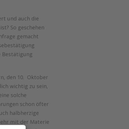
ert und auch die
 ist? So geschehen
sanfrage gemacht
esebestätigung
e Bestätigung
ern, den 10. Oktober
ich wichtig zu sein,
eine solche
hrungen schon öfter
uch halbherzige
mehr mit der Materie