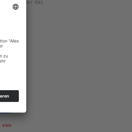
, kein Wunder das
erken
, von