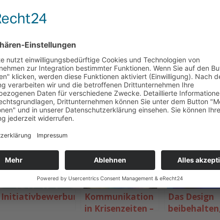
 der Mittelstand und um noch einen drauf zu setzen
gsam verschwindet …
teilen
teilen
teilen
m
teilen
teilen
E:
Initiativbewerbung
Kommunikation
Das Design
in Krisenzeiten –
beibehalten