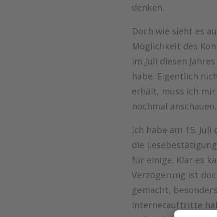
denken.
Doch wie sieht es a
Möglichkeit des Kont
im Juli diesen Jahr
habe. Eigentlich ni
erhält, muss ich mi
nochmal anschauen.
Ich habe am 15. Juli
die Lesebestätigung 
für einige. Klar es
Verzögerung ist doc
gemacht, besonders 
Internetauftritte ha