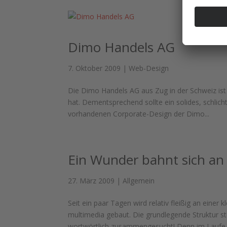
Dimo Handels AG
7. Oktober 2009
|
Web-Design
Die Dimo Handels AG aus Zug in der Schweiz ist
hat. Dementsprechend sollte ein solides, schli
vorhandenen Corporate-Design der Dimo...
Ein Wunder bahnt sich an
27. März 2009
|
Allgemein
Seit ein paar Tagen wird relativ fleißig an eine
multimedia gebaut. Die grundlegende Struktur s
wortwörtlich zusammengesucht! Denn im Laufe..