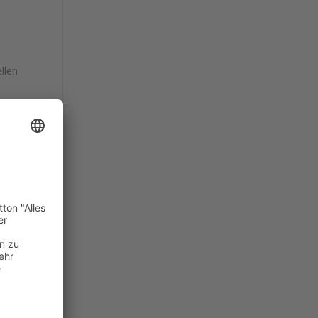
llen
e hat
as