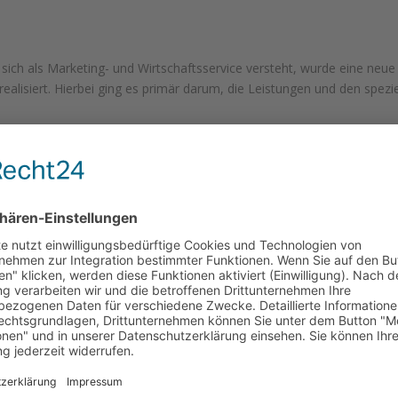
ch als Marketing- und Wirtschaftsservice versteht, wurde eine neue
ealisiert. Hierbei ging es primär darum, die Leistungen und den spezie
line
schafft, die spicOne multimedia ist mit eigener Homepage online. Lang
lt“ und wie so oft, immer wieder verworfen. Jeder Gestalter kennt d