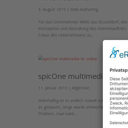
9. August 2010
|
Web-Authoring
Für das Unternehmen MWS aus Düsseldorf, das si
Konzeption und Gestaltung des Internetauftritts r
Fokus des Unternehmens zu...
spicOne multimedia ist on
11. Januar 2010
|
Allgemein
Wahrhaftig ist es endlich soweit erst einmal ge
es gedauert, lange wurde entworfen und „gebaste
Problem, man kann...